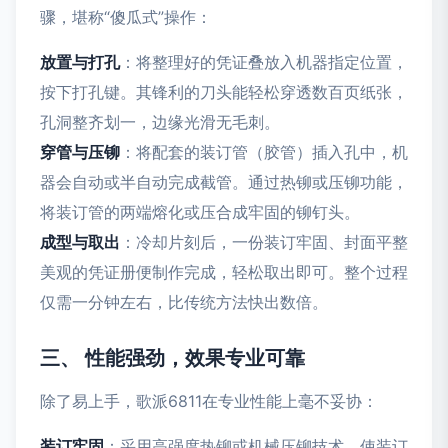
骤，堪称“傻瓜式”操作：
放置与打孔
：将整理好的凭证叠放入机器指定位置，
按下打孔键。其锋利的刀头能轻松穿透数百页纸张，
孔洞整齐划一，边缘光滑无毛刺。
穿管与压铆
：将配套的装订管（胶管）插入孔中，机
器会自动或半自动完成截管。通过热铆或压铆功能，
将装订管的两端熔化或压合成牢固的铆钉头。
成型与取出
：冷却片刻后，一份装订牢固、封面平整
美观的凭证册便制作完成，轻松取出即可。整个过程
仅需一分钟左右，比传统方法快出数倍。
三、 性能强劲，效果专业可靠
除了易上手，歌派6811在专业性能上毫不妥协：
装订牢固
：采用高强度热铆或机械压铆技术，使装订